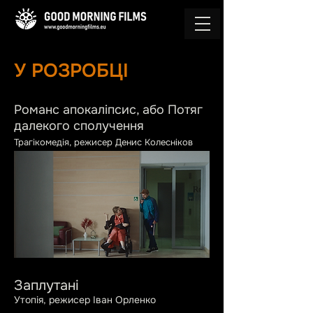
У РОЗРОБЦІ
Романс апокаліпсис, або Потяг
далекого сполучення
Трагікомедія, режисер Денис Колесніков
Заплутані
Утопія, режисер Іван Орленко